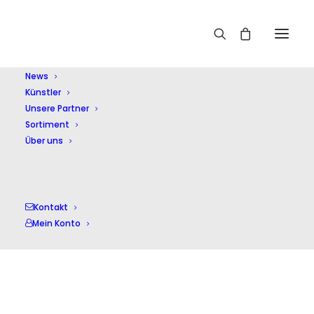
Home
Schubert,Franz
News
Künstler
Unsere Partner
Sortiment
Über uns
Schubert,Franz
Kontakt
Mein Konto
Alle 6 Ergebnisse werden angezeigt
Nach
Aktualität
sortiert