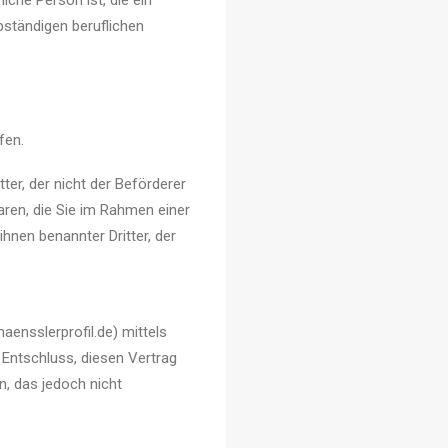
che Person ist, die ein
bständigen beruflichen
fen.
ter, der nicht der Beförderer
aren, die Sie im Rahmen einer
ihnen benannter Dritter, der
ensslerprofil.de) mittels
n Entschluss, diesen Vertrag
, das jedoch nicht