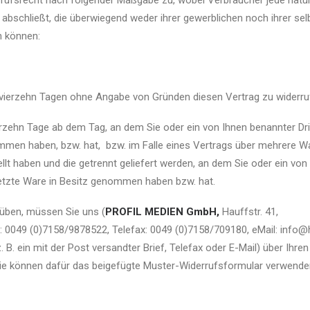
rufsrecht nach folgender Maßgabe zu, wobei Verbraucher jede natürli
bschließt, die überwiegend weder ihrer gewerblichen noch ihrer sel
n können:
 vierzehn Tagen ohne Angabe von Gründen diesen Vertrag zu widerru
erzehn Tage ab dem Tag, an dem Sie oder ein von Ihnen benannter Drit
ommen haben, bzw. hat, bzw. im Falle eines Vertrags über mehrere W
ellt haben und die getrennt geliefert werden, an dem Sie oder ein von 
e letzte Ware in Besitz genommen haben bzw. hat.
üben, müssen Sie uns (
PROFIL MEDIEN GmbH,
Hauffstr. 41,
0049 (0)7158/9878522, Telefax: 0049 (0)7158/709180, eMail: info@ha
z. B. ein mit der Post versandter Brief, Telefax oder E-Mail) über Ihre
Sie können dafür das beigefügte Muster-Widerrufsformular verwenden