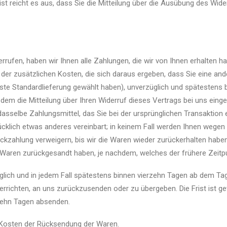
st reicht es aus, dass Sie die Mitteilung über die Ausübung des Wide
rufen, haben wir Ihnen alle Zahlungen, die wir von Ihnen erhalten ha
er zusätzlichen Kosten, die sich daraus ergeben, dass Sie eine ande
ste Standardlieferung gewählt haben), unverzüglich und spätestens 
em die Mitteilung über Ihren Widerruf dieses Vertrags bei uns einge
sselbe Zahlungsmittel, das Sie bei der ursprünglichen Transaktion 
cklich etwas anderes vereinbart; in keinem Fall werden Ihnen wegen
ckzahlung verweigern, bis wir die Waren wieder zurückerhalten habe
 Waren zurückgesandt haben, je nachdem, welches der frühere Zeitpu
glich und in jedem Fall spätestens binnen vierzehn Tagen ab dem Ta
errichten, an uns zurückzusenden oder zu übergeben. Die Frist ist g
rzehn Tagen absenden.
n Kosten der Rücksendung der Waren.