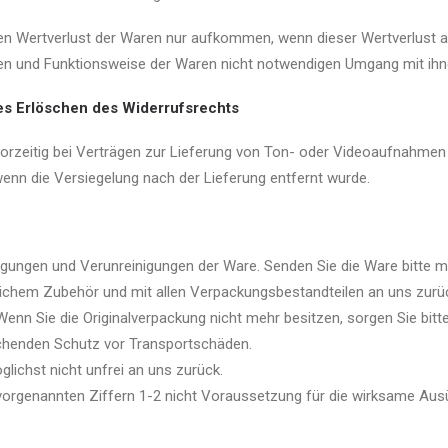
en Wertverlust der Waren nur aufkommen, wenn dieser Wertverlust a
en und Funktionsweise der Waren nicht notwendigen Umgang mit ihne
es Erlöschen des Widerrufsrechts
 vorzeitig bei Verträgen zur Lieferung von Ton- oder Videoaufnahme
wenn die Versiegelung nach der Lieferung entfernt wurde.
gungen und Verunreinigungen der Ware. Senden Sie die Ware bitte mö
lichem Zubehör und mit allen Verpackungsbestandteilen an uns zurüc
n Sie die Originalverpackung nicht mehr besitzen, sorgen Sie bitte
chenden Schutz vor Transportschäden.
glichst nicht unfrei an uns zurück.
e vorgenannten Ziffern 1-2 nicht Voraussetzung für die wirksame Au