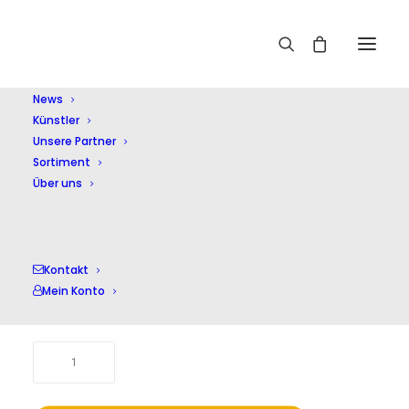
Home
Shop
Kammermusik (instrumental)
Winterreise
News
Künstler
Unsere Partner
Sortiment
Über uns
Winterreise
17,00
Kontakt
€
Mein Konto
inkl. 20 % MwSt.
zzgl.
Versandkosten
Winterreise
Menge