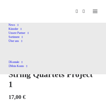
Home
Shop
Kammermusik (instrumental)
Schubert 2020-
2028-The String Quartets Project 1
News
Künstler
Unsere Partner
Sortiment
Über uns
Schubert 2020-2028-The
Kontakt
Mein Konto
String Quartets Project
1
17,00
€