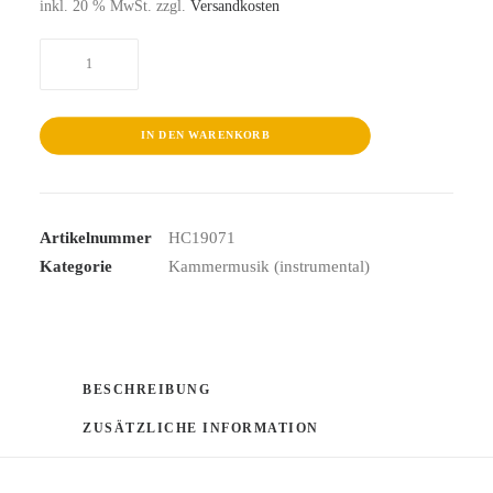
inkl. 20 % MwSt.
zzgl.
Versandkosten
Schubert
2020-
2028-
The
IN DEN WARENKORB
String
Quartets
Project
Artikelnummer
HC19071
1
Kategorie
Kammermusik (instrumental)
Menge
BESCHREIBUNG
ZUSÄTZLICHE INFORMATION