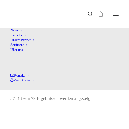
Home
Shop
Historische Aufnahmen
Seite 4
News
Künstler
Unsere Partner
Sortiment
Über uns
Kontakt
Historische Aufnahmen
Mein Konto
37–48 von 79 Ergebnissen werden angezeigt
Nach
Aktualität
sortiert