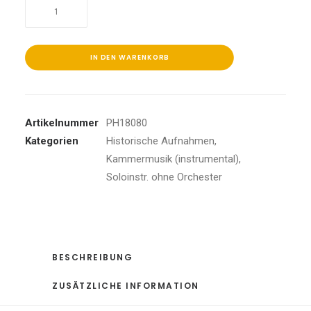
Van
Cliburn
Piano
Collection
IN DEN WARENKORB
Menge
Artikelnummer
PH18080
Kategorien
Historische Aufnahmen
,
Kammermusik (instrumental)
,
Soloinstr. ohne Orchester
BESCHREIBUNG
ZUSÄTZLICHE INFORMATION