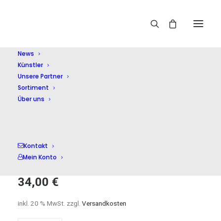
Home
Shop
Historische Aufnahmen
Van Cliburn Piano
Collection
News
Künstler
Unsere Partner
Sortiment
Über uns
Van Cliburn Piano
Kontakt
Collection
Mein Konto
34,00
€
inkl. 20 % MwSt.
zzgl.
Versandkosten