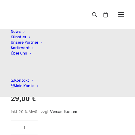
Home
Shop
Soloinstr. mit Orchester
Gina
Bachauer,piano
News
Künstler
Unsere Partner
Sortiment
Über uns
Gina Bachauer,piano
Kontakt
Mein Konto
29,00
€
inkl. 20 % MwSt.
zzgl.
Versandkosten
Gina
Bachauer,piano