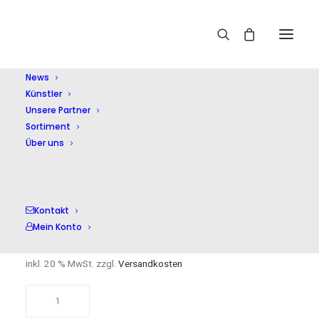
Home
Shop
Historische Aufnahmen
Wand Edition
Vol.11
News
Künstler
Unsere Partner
Sortiment
Über uns
Wand Edition Vol.11
Kontakt
Mein Konto
17,00
€
inkl. 20 % MwSt.
zzgl.
Versandkosten
Wand
Edition