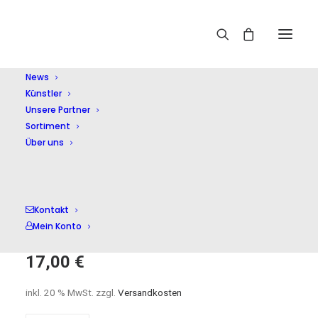
Home
Shop
Symphonische Musik
Symphonies of the
Bach family
News
Künstler
Unsere Partner
Sortiment
Über uns
Symphonies of the
Kontakt
Bach family
Mein Konto
17,00
€
inkl. 20 % MwSt.
zzgl.
Versandkosten