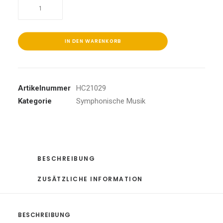
Symphonies
of
the
Bach
IN DEN WARENKORB
family
Menge
Artikelnummer
HC21029
Kategorie
Symphonische Musik
BESCHREIBUNG
ZUSÄTZLICHE INFORMATION
BESCHREIBUNG