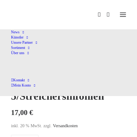
Home
Shop
Symphonische Musik
Sinfonie
5/Streichersinfonien
News
Künstler
Unsere Partner
Sortiment
Über uns
Sinfonie
Kontakt
Mein Konto
5/Streichersinfonien
17,00
€
inkl. 20 % MwSt.
zzgl.
Versandkosten