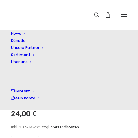
Home
Shop
Symphonische Musik
Nocturne
Symphonique/Klavierkonzert/+
News
Künstler
Unsere Partner
Sortiment
Über uns
Nocturne
Kontakt
Symphonique/Klavierkonz
Mein Konto
24,00
€
inkl. 20 % MwSt.
zzgl.
Versandkosten