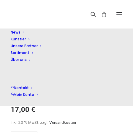
Home
Shop
Symphonische Musik
Mendelssohn:
Sinfonien 7,9,12
News
Künstler
Unsere Partner
Sortiment
Über uns
Mendelssohn:
Kontakt
Sinfonien 7,9,12
Mein Konto
17,00
€
inkl. 20 % MwSt.
zzgl.
Versandkosten