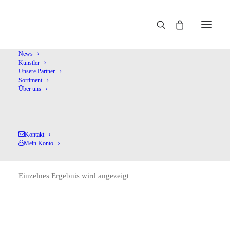
Home
Zorman,I.
News
Künstler
Unsere Partner
Sortiment
Über uns
Kontakt
Zorman,I.
Mein Konto
Einzelnes Ergebnis wird angezeigt