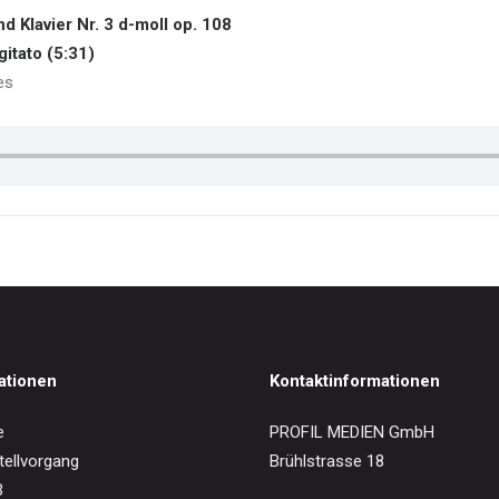
d Klavier Nr. 3 d-moll op. 108
gitato (5:31)
es
ationen
Kontaktinformationen
e
PROFIL MEDIEN GmbH
tellvorgang
Brühlstrasse 18
B