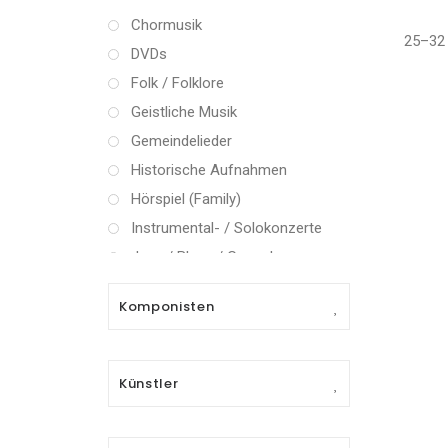
Chormusik
25–32 
DVDs
Folk / Folklore
Geistliche Musik
Gemeindelieder
Historische Aufnahmen
Hörspiel (Family)
Instrumental- / Solokonzerte
Jazz / Blues / Gospel
Kammermusik (instrumental)
Komponisten
Kammermusik (vokal) / Lied
Klassik Crossover
Musical
Künstler
Oper
Oper / Operette