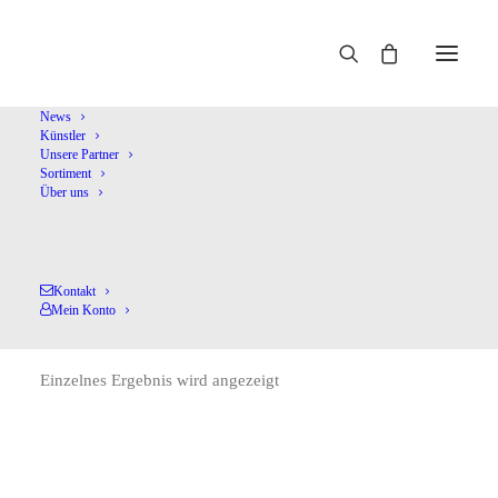
Home
Schulz,G.
News
Künstler
Unsere Partner
Sortiment
Über uns
Kontakt
Schulz,G.
Mein Konto
Einzelnes Ergebnis wird angezeigt