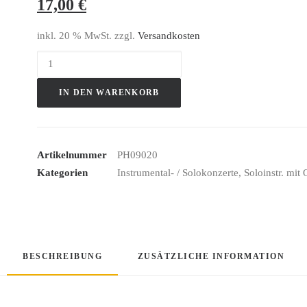
17,00
€
inkl. 20 % MwSt.
zzgl.
Versandkosten
Konzerte
Für
IN DEN WARENKORB
Flöte
Und
Harfe
Menge
Artikelnummer
PH09020
Kategorien
Instrumental- / Solokonzerte
,
Soloinstr. mit 
BESCHREIBUNG
ZUSÄTZLICHE INFORMATION