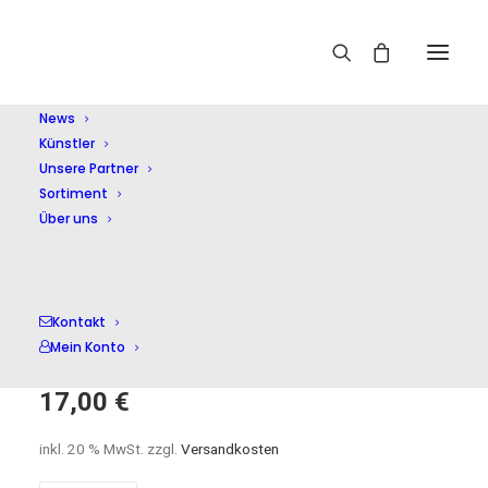
Home
Shop
Kammermusik (instrumental)
Konzert
9/Triplekonzert/Orchestersuite/+
News
Künstler
Unsere Partner
Sortiment
Über uns
Konzert
Kontakt
9/Triplekonzert/Orchester
Mein Konto
17,00
€
inkl. 20 % MwSt.
zzgl.
Versandkosten