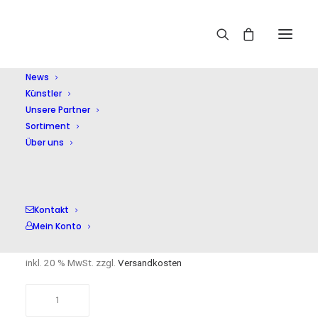
Home
Shop
Weihnachtsprodukte
Gloria In Excelsis
Deo
News
Künstler
Unsere Partner
Sortiment
Über uns
Gloria In Excelsis Deo
Kontakt
Mein Konto
17,00
€
inkl. 20 % MwSt.
zzgl.
Versandkosten
Gloria
In