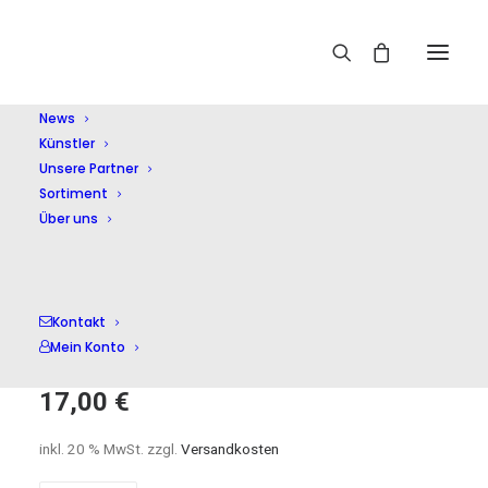
Home
Shop
Sonstige Klassik
Die Schönsten Melodien
Der Klassik
News
Künstler
Unsere Partner
Sortiment
Über uns
Die Schönsten
Kontakt
Melodien Der Klassik
Mein Konto
17,00
€
inkl. 20 % MwSt.
zzgl.
Versandkosten