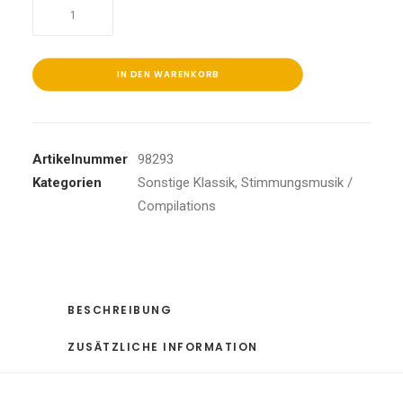
Die
Schönsten
Melodien
Der
IN DEN WARENKORB
Klassik
Menge
Artikelnummer
98293
Kategorien
Sonstige Klassik
,
Stimmungsmusik /
Compilations
BESCHREIBUNG
ZUSÄTZLICHE INFORMATION