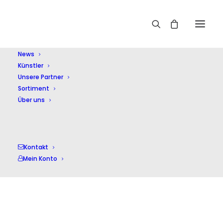
Home
Shop
Sonstige Klassik
Vision Bach – The First
Cantata Year – V
News
Künstler
Unsere Partner
Sortiment
Über uns
Kontakt
Mein Konto