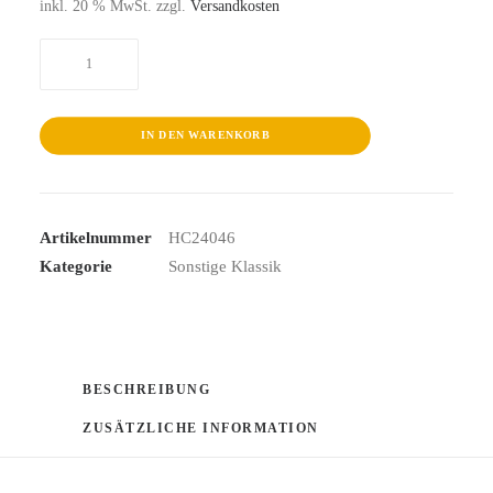
inkl. 20 % MwSt.
zzgl.
Versandkosten
St.
Matthew
Passion
1781
IN DEN WARENKORB
&
Magnificat
WQ
Artikelnummer
HC24046
215
Kategorie
Sonstige Klassik
Menge
BESCHREIBUNG
ZUSÄTZLICHE INFORMATION