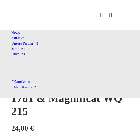
Home
Shop
Sonstige Klassik
St. Matthew Passion 1781 &
Magnificat WQ 215
News
Künstler
Unsere Partner
Sortiment
Über uns
St. Matthew Passion
Kontakt
Mein Konto
1781 & Magnificat WQ
215
24,00
€