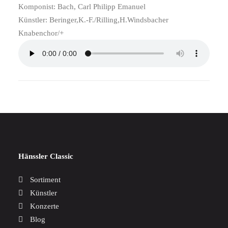
Komponist: Bach, Carl Philipp Emanuel
Künstler: Beringer,K.-F./Rilling,H.Windsbacher
Knabenchor/+
Hänssler Classic
Sortiment
Künstler
Konzerte
Blog