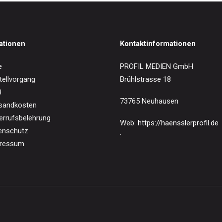
ationen
Kontaktinformationen
e
PROFIL MEDIEN GmbH
tellvorgang
Brühlstrasse 18
B
73765 Neuhausen
sandkosten
errufsbelehrung
Web:
https://haensslerprofil.de
enschutz
:
ressum