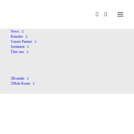
Home
Shop
Sonstige Klassik
Mátyás Seiber
News
Künstler
Unsere Partner
Sortiment
Über uns
Kontakt
Mein Konto