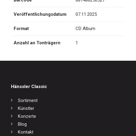
Barcode
881488250527
Veröffentlichungsdatum
07.11.2025
Format
CD Album
Anzahl an Tonträgern
1
Hänssler Classic
Sortiment
Künstler
Konzerte
Blog
Kontakt