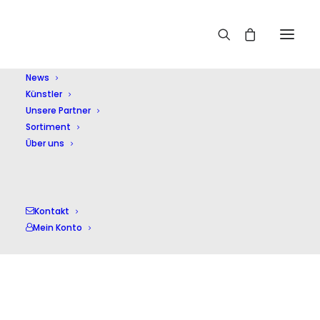
Home
Shop
Sonstige Klassik
Haydns Welt Vol.1
News
Künstler
Unsere Partner
Sortiment
Über uns
Kontakt
Mein Konto