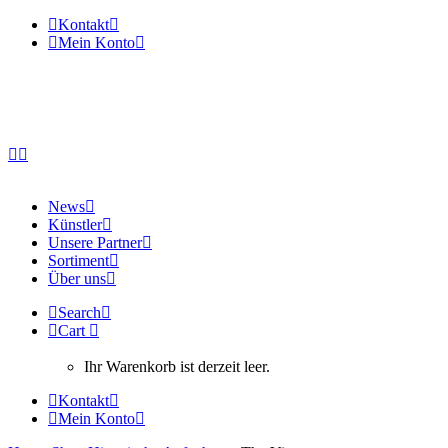
Kontakt
Mein Konto
News
Künstler
Unsere Partner
Sortiment
Über uns
Search
Cart
Ihr Warenkorb ist derzeit leer.
Kontakt
Mein Konto