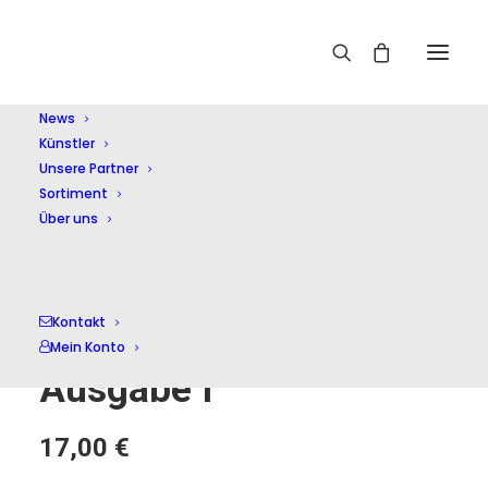
Home
Shop
Kammermusik (instrumental)
Schumann:Frühe Werke in zweiter Ausgabe I
News
Künstler
Unsere Partner
Sortiment
Über uns
Schumann:Frühe
Kontakt
Werke in zweiter
Mein Konto
Ausgabe I
17,00
€