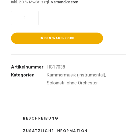
inkl. 20 % MwSt.
zzgl.
Versandkosten
Schumann:Frühe
Werke
in
zweiter
IN DEN WARENKORB
Ausgabe
I
Menge
Artikelnummer
HC17038
Kategorien
Kammermusik (instrumental)
,
Soloinstr. ohne Orchester
BESCHREIBUNG
ZUSÄTZLICHE INFORMATION