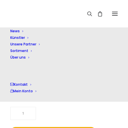
Home
Shop
Kammermusik (instrumental)
Romance
News
Künstler
Unsere Partner
Sortiment
Über uns
Romance
17,00
Kontakt
€
Mein Konto
inkl. 20 % MwSt.
zzgl.
Versandkosten
Romance
Menge