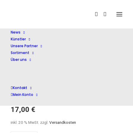
Home
Shop
Soloinstr. ohne Orchester
Orgelbüchlein
BWV 599-644
News
Künstler
Unsere Partner
Sortiment
Über uns
Orgelbüchlein BWV
Kontakt
599-644
Mein Konto
17,00
€
inkl. 20 % MwSt.
zzgl.
Versandkosten