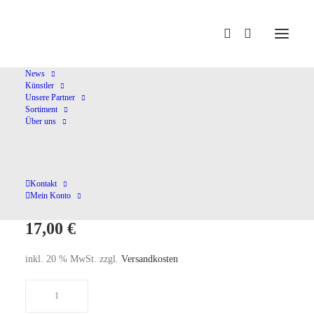
Home
Shop
Kammermusik (instrumental)
Musik F.Gitarre
Solo
News
Künstler
Unsere Partner
Sortiment
Über uns
Musik F.Gitarre Solo
Kontakt
Mein Konto
17,00
€
inkl. 20 % MwSt.
zzgl.
Versandkosten
Musik
F.Gitarre