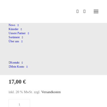
Home
Shop
Orgelmusik
Meisterwerke Der Weimarer Zeit
News
Künstler
Unsere Partner
Sortiment
Über uns
Meisterwerke Der
Kontakt
Weimarer Zeit
Mein Konto
17,00
€
inkl. 20 % MwSt.
zzgl.
Versandkosten
Meisterwerke