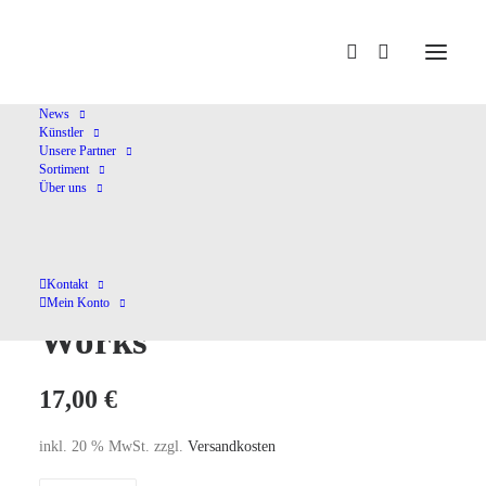
Home
Shop
Soloinstr. ohne Orchester
César Franck Piano
Works
News
Künstler
Unsere Partner
Sortiment
Über uns
César Franck Piano
Kontakt
Mein Konto
Works
17,00
€
inkl. 20 % MwSt.
zzgl.
Versandkosten