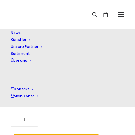
Home
Shop
Kammermusik (instrumental)
Americas
News
Künstler
Unsere Partner
Sortiment
Über uns
Americas
17,00
Kontakt
€
Mein Konto
inkl. 20 % MwSt.
zzgl.
Versandkosten
Americas
Menge