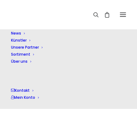
Home
Shop
Pop international
Sing dein Lied Vol.6
Neue u. bek. Lieder für Godi
News
Künstler
Unsere Partner
Sortiment
Über uns
Kontakt
Mein Konto