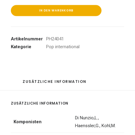
Lied
Vol.6
IN DEN WARENKORB
Neue
u.
bek.
Artikelnummer
PH24041
Lieder
Kategorie
Pop international
für
Godi
Menge
ZUSÄTZLICHE INFORMATION
ZUSÄTZLICHE INFORMATION
Di Nunzio,L.
,
Komponisten
Haenssler,G.
,
Kohl,M.