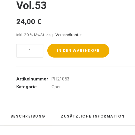
Vol.53
24,00
€
inkl. 20 % MwSt.
zzgl.
Versandkosten
L`Olimpade-
IN DEN WARENKORB
Edition
Staatskapelle
Dresden
Vol.53
Artikelnummer
PH21053
Menge
Kategorie
Oper
BESCHREIBUNG
ZUSÄTZLICHE INFORMATION