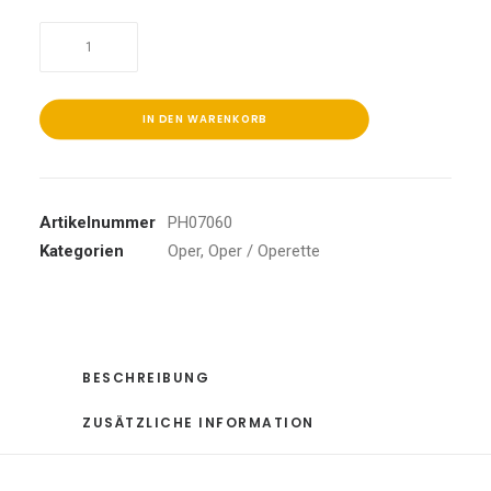
Der
Freischütz
(QS)
Menge
IN DEN WARENKORB
Artikelnummer
PH07060
Kategorien
Oper
,
Oper / Operette
BESCHREIBUNG
ZUSÄTZLICHE INFORMATION