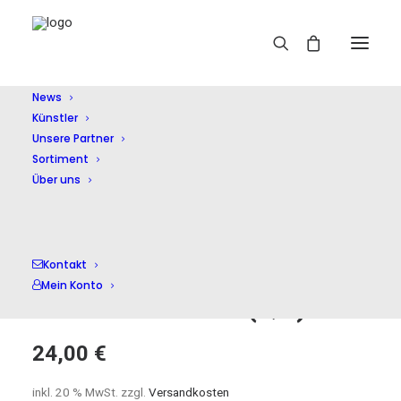
News
Künstler
Home
Shop
Oper
Der Freischütz (QS)
Unsere Partner
Sortiment
Über uns
Kontakt
Mein Konto
Der Freischütz (QS)
24,00
€
inkl. 20 % MwSt.
zzgl.
Versandkosten