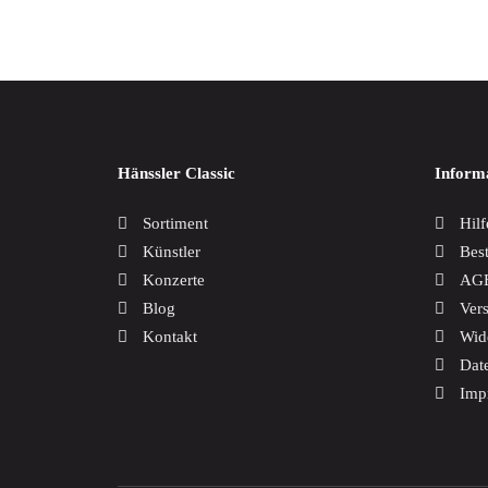
Weltmusik
Werkausgaben / Boxen
Hänssler Classic
Inform
Sortiment
Hilf
Künstler
Bes
Konzerte
AG
Blog
Ver
Kontakt
Wid
Dat
Imp