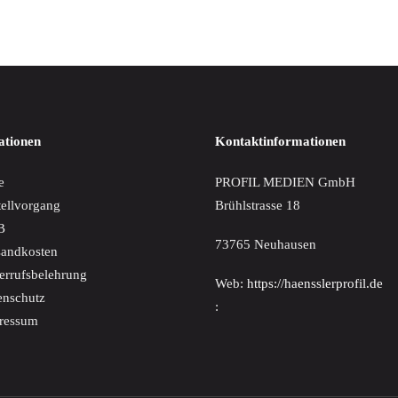
ationen
Kontaktinformationen
e
PROFIL MEDIEN GmbH
tellvorgang
Brühlstrasse 18
B
73765 Neuhausen
sandkosten
errufsbelehrung
Web:
https://haensslerprofil.de
enschutz
:
ressum