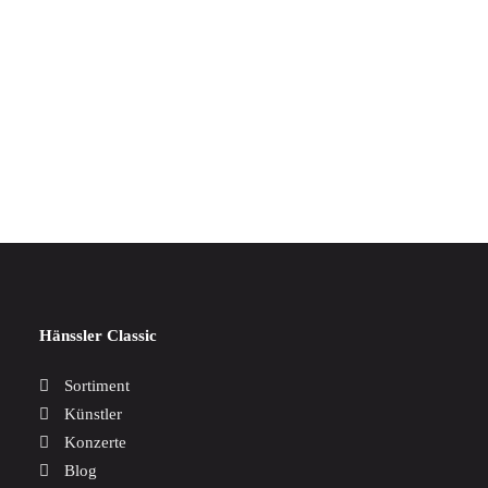
IN DEN WARENKORB
Romantic Inspirations
17,00
€
Hänssler Classic
Sortiment
Künstler
Konzerte
Blog