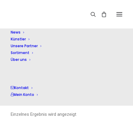
Home
Württ. Kammerorchester
News
Künstler
Unsere Partner
Sortiment
Über uns
Württ.
Kontakt
Kammerorchester
Mein Konto
Einzelnes Ergebnis wird angezeigt