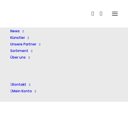
Home
WSO
News
Künstler
Unsere Partner
Sortiment
Über uns
WSO
Kontakt
Mein Konto
Alle 2 Ergebnisse werden angezeigt
Nach
Aktualität
sortiert