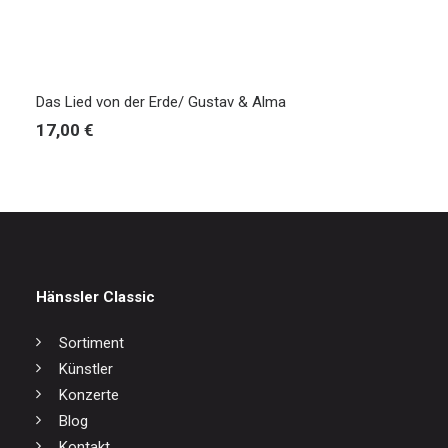
IN DEN WARENKORB
Das Lied von der Erde/ Gustav & Alma
17,00
€
Hänssler Classic
Sortiment
Künstler
Konzerte
Blog
Kontakt