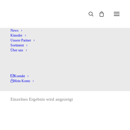
Home
Watts
News
Künstler
Unsere Partner
Sortiment
Über uns
Kontakt
Watts
Mein Konto
Einzelnes Ergebnis wird angezeigt