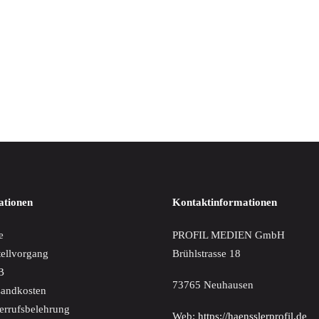
IN DEN WARENKORB
 Boschi-Portrait
€
ationen
Kontaktinformationen
e
PROFIL MEDIEN GmbH
tellvorgang
Brühlstrasse 18
B
73765 Neuhausen
sandkosten
errufsbelehrung
Web:
https://haensslerprofil.de