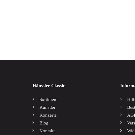
Weltmusik
Werkausgaben / Boxen
Helene
34,00
Hänssler Classic
Inform
Sortiment
Hilf
Künstler
Bes
Konzerte
AG
Blog
Ver
Kontakt
Wid