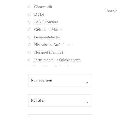
Chormusik
Einzel
DVDs
Folk / Folklore
Geistliche Musik
Gemeindelieder
Historische Aufnahmen
Hörspiel (Family)
Instrumental- / Solokonzerte
Jazz / Blues / Gospel
Kammermusik (instrumental)
Komponisten
Kammermusik (vokal) / Lied
Klassik Crossover
Musical
Künstler
Oper
Oper / Operette