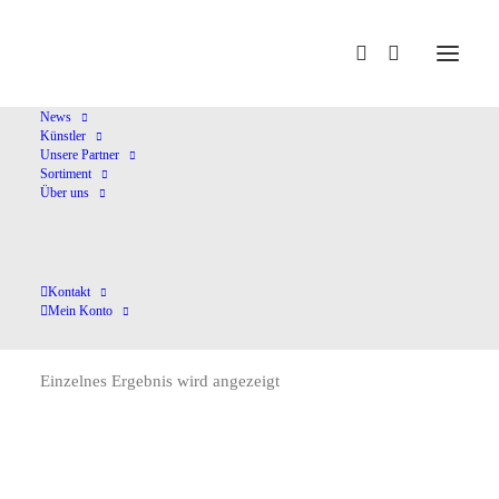
Home
Vardai,I.
News
Künstler
Unsere Partner
Sortiment
Über uns
Kontakt
Vardai,I.
Mein Konto
Einzelnes Ergebnis wird angezeigt