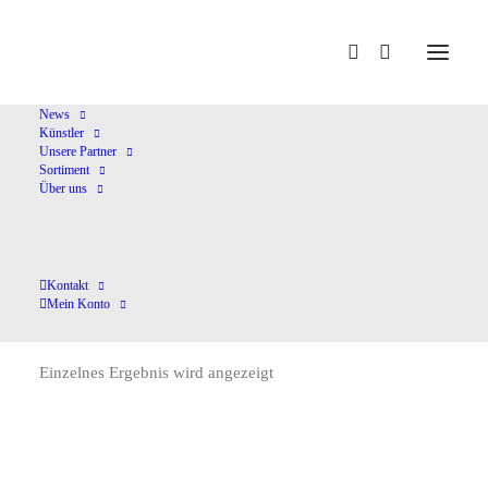
Home
Trio Passionato
News
Künstler
Unsere Partner
Sortiment
Über uns
Kontakt
Trio Passionato
Mein Konto
Einzelnes Ergebnis wird angezeigt