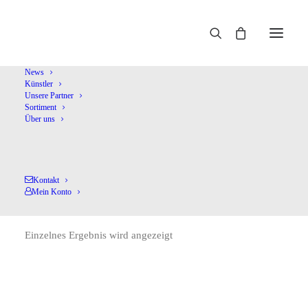
Home
Tomlinson,J.
News
Künstler
Unsere Partner
Sortiment
Über uns
Kontakt
Tomlinson,J.
Mein Konto
Einzelnes Ergebnis wird angezeigt