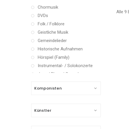
Chormusik
Alle 9
DVDs
Folk / Folklore
Geistliche Musik
Gemeindelieder
Historische Aufnahmen
Hörspiel (Family)
Instrumental- / Solokonzerte
Jazz / Blues / Gospel
Kammermusik (instrumental)
Komponisten
Kammermusik (vokal) / Lied
Klassik Crossover
Musical
Künstler
Oper
Oper / Operette