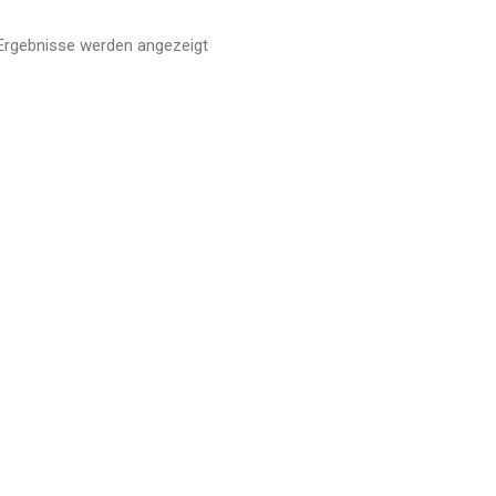
 Ergebnisse werden angezeigt
Nach
Aktualität
sortiert