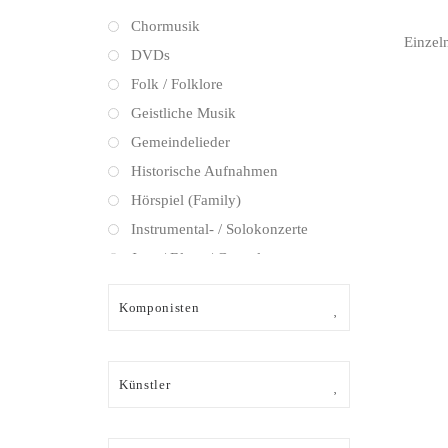
Chormusik
Einzel
DVDs
Folk / Folklore
Geistliche Musik
Gemeindelieder
Historische Aufnahmen
Hörspiel (Family)
Instrumental- / Solokonzerte
Jazz / Blues / Gospel
Kammermusik (instrumental)
Komponisten
Kammermusik (vokal) / Lied
Klassik Crossover
Musical
Künstler
Oper
Oper / Operette