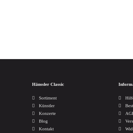
Weltmusik
Werkausgaben / Boxen
Joseph
17,00
Hänssler Classic
Inform
Sortiment
Hilf
Künstler
Bes
Konzerte
AG
Blog
Ver
Kontakt
Wid