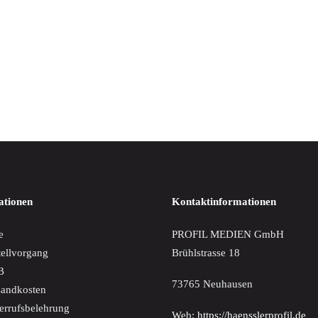
IN DEN WARENKORB
 Suder - Piano Works
€
ationen
Kontaktinformationen
e
PROFIL MEDIEN GmbH
tellvorgang
Brühlstrasse 18
B
73765 Neuhausen
sandkosten
errufsbelehrung
Web:
https://haensslerprofil.de