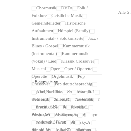
Chormusik
DVDs
Folk /
Alle 5
Folklore
Geistliche Musik
Gemeindelieder
Historische
Aufnahmen
Hörspiel (Family)
Instrumental- / Solokonzerte
Jazz /
Blues / Gospel
Kammermusik
(instrumental)
Kammermusik
(vokal) / Lied
Klassik Crossover
Musical
Oper
Oper / Operette
Operette
Orgelmusik
Pop
Komponisten
Crossover
Pop deutschsprachig
Pop international
Soloinstr. mit
Abel,Karl Friedrich
Abert,J.-J.
Orchester
Soloinstr. ohne Orchester
Achron,J.
Acker,D.
Albeniz,I.
Sonstige Klassik
Sonstige
Albrecht, G.A.
Altnickol,J.C.
Produkte (Wort,Stimmung,...)
Alwyn,W.
Alyabyev,A.
Anonym
Soundtrack / Filmmusik
Antonin Dvorak
Arensky,A.
Stimmungsmusik / Compilations
Arnold,M.
Auber,D
Auerbach,L.