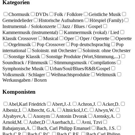
Kategorien
Chormusik
DVDs
Folk / Folklore
Geistliche Musik
Gemeindelieder
Historische Aufnahmen
Hörspiel (Family)
Instrumental- / Solokonzerte
Jazz / Blues / Gospel
Kammermusik (instrumental)
Kammermusik (vokal) / Lied
Klassik Crossover
Musical
Oper
Oper / Operette
Operette
Orgelmusik
Pop Crossover
Pop deutschsprachig
Pop
international
Soloinstr. mit Orchester
Soloinstr. ohne Orchester
Sonstige Klassik
Sonstige Produkte (Wort,Stimmung,...)
Soundtrack / Filmmusik
Stimmungsmusik / Compilations
Symphonische Musik
Urban/Soul/Blues/R&B/Gospel
Volksmusik / Schlager
Weihnachtsprodukte
Weltmusik
Werkausgaben / Boxen
Komponisten
Abel,Karl Friedrich
Abert,J.-J.
Achron,J.
Acker,D.
Albeniz,I.
Albrecht, G.A.
Altnickol,J.C.
Alwyn,W.
Alyabyev,A.
Anonym
Antonin Dvorak
Arensky,A.
Arnold,M.
Auber,D
Auerbach,L.
Avni, Tzvi
Babajanyan,A.
Bach, Carl Philipp Emanuel
Bach, J.S.
Bach,C.P.
Bach,C.P.C.
Bach,C.P.E.
Bach,Carl Philipp