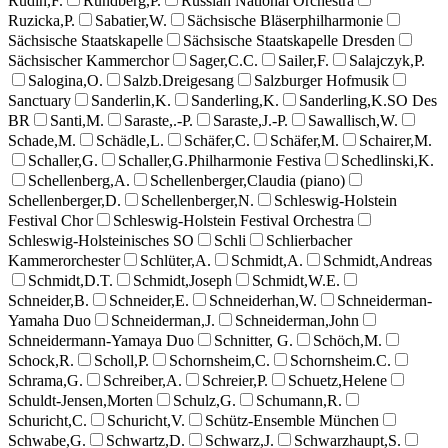
Rudin,F.
Rundberg,P.
Russian National Orchestra
Ruzicka,P.
Sabatier,W.
Sächsische Bläserphilharmonie
Sächsische Staatskapelle
Sächsische Staatskapelle Dresden
Sächsischer Kammerchor
Sager,C.C.
Sailer,F.
Salajczyk,P.
Salogina,O.
Salzb.Dreigesang
Salzburger Hofmusik
Sanctuary
Sanderlin,K.
Sanderling,K.
Sanderling,K.SO Des
BR
Santi,M.
Saraste,.-P.
Saraste,J.-P.
Sawallisch,W.
Schade,M.
Schädle,L.
Schäfer,C.
Schäfer,M.
Schairer,M.
Schaller,G.
Schaller,G.Philharmonie Festiva
Schedlinski,K.
Schellenberg,A.
Schellenberger,Claudia (piano)
Schellenberger,D.
Schellenberger,N.
Schleswig-Holstein
Festival Chor
Schleswig-Holstein Festival Orchestra
Schleswig-Holsteinisches SO
Schli
Schlierbacher
Kammerorchester
Schlüter,A.
Schmidt,A.
Schmidt,Andreas
Schmidt,D.T.
Schmidt,Joseph
Schmidt,W.E.
Schneider,B.
Schneider,E.
Schneiderhan,W.
Schneiderman-
Yamaha Duo
Schneiderman,J.
Schneiderman,John
Schneidermann-Yamaya Duo
Schnitter, G.
Schöch,M.
Schock,R.
Scholl,P.
Schornsheim,C.
Schornsheim.C.
Schrama,G.
Schreiber,A.
Schreier,P.
Schuetz,Helene
Schuldt-Jensen,Morten
Schulz,G.
Schumann,R.
Schuricht,C.
Schuricht,V.
Schütz-Ensemble München
Schwabe,G.
Schwartz,D.
Schwarz,J.
Schwarzhaupt,S.