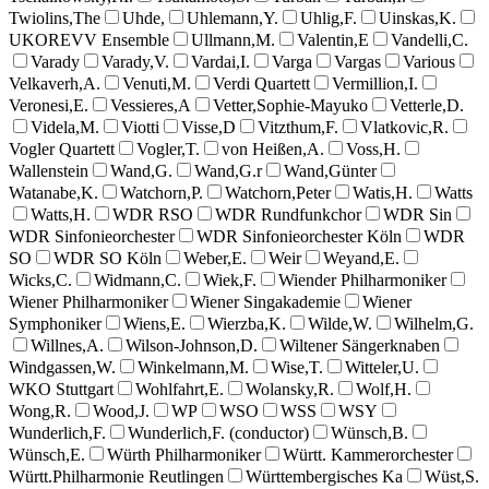
Twiolins,The
Uhde,
Uhlemann,Y.
Uhlig,F.
Uinskas,K.
UKOREVV Ensemble
Ullmann,M.
Valentin,E
Vandelli,C.
Varady
Varady,V.
Vardai,I.
Varga
Vargas
Various
Velkaverh,A.
Venuti,M.
Verdi Quartett
Vermillion,I.
Veronesi,E.
Vessieres,A
Vetter,Sophie-Mayuko
Vetterle,D.
Videla,M.
Viotti
Visse,D
Vitzthum,F.
Vlatkovic,R.
Vogler Quartett
Vogler,T.
von Heißen,A.
Voss,H.
Wallenstein
Wand,G.
Wand,G.r
Wand,Günter
Watanabe,K.
Watchorn,P.
Watchorn,Peter
Watis,H.
Watts
Watts,H.
WDR RSO
WDR Rundfunkchor
WDR Sin
WDR Sinfonieorchester
WDR Sinfonieorchester Köln
WDR
SO
WDR SO Köln
Weber,E.
Weir
Weyand,E.
Wicks,C.
Widmann,C.
Wiek,F.
Wiender Philharmoniker
Wiener Philharmoniker
Wiener Singakademie
Wiener
Symphoniker
Wiens,E.
Wierzba,K.
Wilde,W.
Wilhelm,G.
Willnes,A.
Wilson-Johnson,D.
Wiltener Sängerknaben
Windgassen,W.
Winkelmann,M.
Wise,T.
Witteler,U.
WKO Stuttgart
Wohlfahrt,E.
Wolansky,R.
Wolf,H.
Wong,R.
Wood,J.
WP
WSO
WSS
WSY
Wunderlich,F.
Wunderlich,F. (conductor)
Wünsch,B.
Wünsch,E.
Würth Philharmoniker
Württ. Kammerorchester
Württ.Philharmonie Reutlingen
Württembergisches Ka
Wüst,S.