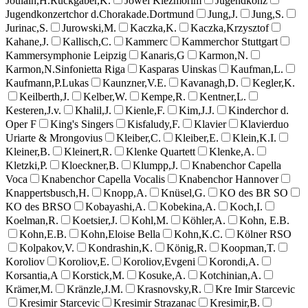
Joulain,H.Ruckgaber,K.
Jowel Klezmorim
Jugendkonz
Jugendkonzertchor d.Chorakade.Dortmund
Jung,J.
Jung,S.
Jurinac,S.
Jurowski,M.
Kaczka,K.
Kaczka,Krzysztof
Kahane,J.
Kallisch,C.
Kammerc
Kammerchor Stuttgart
Kammersymphonie Leipzig
Kanaris,G
Karmon,N.
Karmon,N.Sinfonietta Riga
Kasparas Uinskas
Kaufman,L.
Kaufmann,P.Lukas
Kaunzner,V.E.
Kavanagh,D.
Kegler,K.
Keilberth,J.
Kelber,W.
Kempe,R.
Kentner,L.
Kesteren,J.v.
Khalil,J.
Kienle,F.
Kim,J.J.
Kinderchor d.
Oper F
King's Singers
Kisfaludy,F.
Klavier
Klavierduo
Uriarte & Mrongovius
Kleiber,C.
Kleiber,E.
Klein,K.I.
Kleiner,B.
Kleinert,R.
Klenke Quartett
Klenke,A.
Kletzki,P.
Kloeckner,B.
Klumpp,J.
Knabenchor Capella
Voca
Knabenchor Capella Vocalis
Knabenchor Hannover
Knappertsbusch,H.
Knopp,A.
Knüsel,G.
KO des BR SO
KO des BRSO
Kobayashi,A.
Kobekina,A.
Koch,I.
Koelman,R.
Koetsier,J.
Kohl,M.
Köhler,A.
Kohn, E.B.
Kohn,E.B.
Kohn,Eloise Bella
Kohn,K.C.
Kölner RSO
Kolpakov,V.
Kondrashin,K.
König,R.
Koopman,T.
Koroliov
Koroliov,E.
Koroliov,Evgeni
Korondi,A.
Korsantia,A
Korstick,M.
Kosuke,A.
Kotchinian,A.
Krämer,M.
Kränzle,J.M.
Krasnovsky,R.
Kre Imir Starcevic
Kresimir Starcevic
Kresimir Strazanac
Kresimir,B.