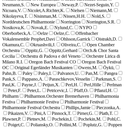
Neumann,S.
New Europea
Neway,P.
Nezet-Seguin,Y.
Nicoara,V.
Nicolet,A.Richter,K.
Nielsen
Niemann,M.
Nikolayeva,T.
Nisinman,M.
Nissen,H.H.
Nold,S.
Norddeutschen Philharmonie
Norrington
Norrington,S.R.
Nosikova,K.
Novak,E.
Nylund,C.
NYPO
Oberborbeck,A.
Oelze
Oelze,C.
Offenbacher
Vokalensemble Prophet,Davi
Ohlsson,Garrick
Oistrakh,D.
Okamura,C.
Okruashvili,J.
Oliveira,C.
Open Chamber
Orchestra
Oppitz,G.
Oppitz,Gerhard
Orch.& Chor Santa
Cecilia
Orchestra di Padova e del Veneto
Orchestre Lirica di
Milano R.I.
Oregon Bach Festival CO
Oregon Bach Festival
OC
Original Egerländer Musikanten
Owens,M.
Öykü,
Pahn,B.
Paley
Paley,I.
Palvanov,U.
Pan,M.
Pangea
Pank,S.
Pappano,A.
Paraschkevov,Vesselin
Parkman,S.
Paul,K.
Payne,J.
Peijun,X.
Perl,H.
Perl,Hille
Perlman
Peter,F.
Peter,L.
Petricevic,I.
Pfaff,O.
Pflanzl,H.
Philharm
Philharmon.Orchester Bremerhaven
Philharmonia
Festiva
Philharmonie Festiva
Philharmonie Festival
Philharmonie Festival Orchestra
Phillips,Jamie
Pieczonka,A.
Pikaizen,V.
Pini,A
Pinnock,T.
Pirner,G.
Plath,T.
Plawner,P.
Pletnev,M.
Pochekin,I.
Pochekin,M.
Pohl,C.
Poiget,C.
Poliansky,O.
Pollini,M.
Poplutz,G.
Poppen