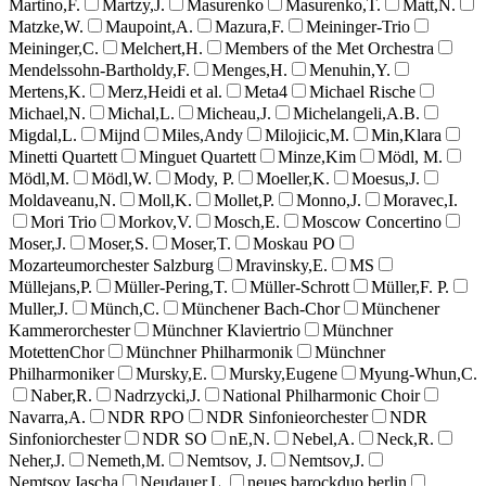
Martino,F.
Martzy,J.
Masurenko
Masurenko,T.
Matt,N.
Matzke,W.
Maupoint,A.
Mazura,F.
Meininger-Trio
Meininger,C.
Melchert,H.
Members of the Met Orchestra
Mendelssohn-Bartholdy,F.
Menges,H.
Menuhin,Y.
Mertens,K.
Merz,Heidi et al.
Meta4
Michael Rische
Michael,N.
Michal,L.
Micheau,J.
Michelangeli,A.B.
Migdal,L.
Mijnd
Miles,Andy
Milojicic,M.
Min,Klara
Minetti Quartett
Minguet Quartett
Minze,Kim
Mödl, M.
Mödl,M.
Mödl,W.
Mody, P.
Moeller,K.
Moesus,J.
Moldaveanu,N.
Moll,K.
Mollet,P.
Monno,J.
Moravec,I.
Mori Trio
Morkov,V.
Mosch,E.
Moscow Concertino
Moser,J.
Moser,S.
Moser,T.
Moskau PO
Mozarteumorchester Salzburg
Mravinsky,E.
MS
Müllejans,P.
Müller-Pering,T.
Müller-Schrott
Müller,F. P.
Muller,J.
Münch,C.
Münchener Bach-Chor
Münchener
Kammerorchester
Münchner Klaviertrio
Münchner
MotettenChor
Münchner Philharmonik
Münchner
Philharmoniker
Mursky,E.
Mursky,Eugene
Myung-Whun,C.
Naber,R.
Nadrzycki,J.
National Philharmonic Choir
Navarra,A.
NDR RPO
NDR Sinfonieorchester
NDR
Sinfoniorchester
NDR SO
nE,N.
Nebel,A.
Neck,R.
Neher,J.
Nemeth,M.
Nemtsov, J.
Nemtsov,J.
Nemtsov,Jascha
Neudauer,L.
neues barockduo berlin