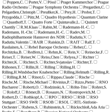
Poppen,C.
Porter,V.
Pössl
Prager Kammerchor
Prague
Radio Orchestra
Prague Symphony Orchestra
Pregardien,C.
Prégardien,Christoph
Preußker,K.
Prey,H.
Probst,T.
Przygodda,J.
Pütz,M.
Quadro Hypothesis
Quantum Clarine
Quasthoff,T.
Quatro Forte
Quintavalle,L.
Quintett
Chantily
R.M.Klaas
Rabin,M.
Rademann-H.-C.
Rademann, H.-Chr.
Rademann,H.-C.
Radev,M.
Radiophilharmonie Hannover des NDR
Radutiu,V.
Radutiu,Valentin
RAIR
Raiskin,D.
RAIT
Ralf,T.
Rasilainen,A.
Rebel Baroque Orchestra
Reber,C.
Rechitzka,B.
Redfern,I.
Rehm,K.
Rein,V.
Reinecke,F.
Reiser,T.
Reiser,W.
Reiss,Chen
Relyea,J
Richter
Richter,K.
Richter,S.
Richter,Svjatoslav
Richter,T.
Riihonen,T.
Rillin,H.
Rilling
Rilling,H.
Rilling,H.Windsbacher Knabenchor
Rilling,Helmuth
Rilling,R.
Rilling,R.M.
Rinot,G.
Rippas,Claude
Rische
Rische,M.
Rische,Michael
Rivinius,P.
Rizzo,Pietro
RNO
Bucharest
Roberti,O.
Rodzinski,A.
Röhn-Trio
Rohrer,S.
Roloff,J.
Römer,B.
Rosauro,N.
Rostropovich,M.
Rothert,D.
Rothkopf,A.
RPO
RRSO
RSB
RSO
Stuttgart
RSO SWR
RSOB
RSOL
RTL-Sinfonie-
Orchester
Rubens,S.
Rubinstein,A.
Rückschloß,Ada Aria