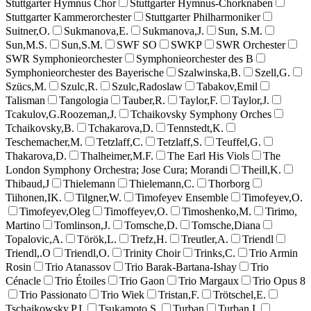
Stuttgarter Hymnus Chor
Stuttgarter Hymnus-Chorknaben
Stuttgarter Kammerorchester
Stuttgarter Philharmoniker
Suitner,O.
Sukmanova,E.
Sukmanova,J.
Sun, S.M.
Sun,M.S.
Sun,S.M.
SWF SO
SWKP
SWR Orchester
SWR Symphonieorchester
Symphonieorchester des B
Symphonieorchester des Bayerische
Szalwinska,B.
Szell,G.
Szücs,M.
Szulc,R.
Szulc,Radoslaw
Tabakov,Emil
Talisman
Tangologia
Tauber,R.
Taylor,F.
Taylor,J.
Tcakulov,G.Roozeman,J.
Tchaikovsky Symphony Orches
Tchaikovsky,B.
Tchakarova,D.
Tennstedt,K.
Teschemacher,M.
Tetzlaff,C.
Tetzlaff,S.
Teuffel,G.
Thakarova,D.
Thalheimer,M.F.
The Earl His Viols
The
London Symphony Orchestra; Jose Cura; Morandi
Theill,K.
Thibaud,J
Thielemann
Thielemann,C.
Thorborg
Tiihonen,IK.
Tilgner,W.
Timofeyev Ensemble
Timofeyev,O.
Timofeyev,Oleg
Timoffeyev,O.
Timoshenko,M.
Tirimo,
Martino
Tomlinson,J.
Tomsche,D.
Tomsche,Diana
Topalovic,A.
Török,L.
Trefz,H.
Treutler,A.
Triendl
Triendl,.O
Triendl,O.
Trinity Choir
Trinks,C.
Trio Armin
Rosin
Trio Atanassov
Trio Barak-Bartana-Ishay
Trio
Cénacle
Trio Étoiles
Trio Gaon
Trio Margaux
Trio Opus 8
Trio Passionato
Trio Wiek
Tristan,F.
Trötschel,E.
Tschaikowsky,P.I.
Tsukamoto,S.
Turban
Turban,I.