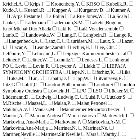
Krichel,A.
Krips,J.
Kronenberg,Y.
KRSO
Kubelik,R.
Kudo,J.
Kuenzli,R.
Kupper,A.
Kurganov,D.
Kuttner,A.
L'Arpa Festante
La Follia
La Rue Jones,W.
La Scala
Laake,J.
Lademann
Lademann,S.M.
Laketic,Bogdan;
Knot,Michal;Duo Aliada
Laki,K.
Lalá Vocalensemble
Lamb,E.
Landowska,W.
Lang,F.
Langbein,R.
Lange,R.
Langenbeck,A.
Lanz,C.
Lauridsen,M.
Laux,S.
Lazar,
I.
Lazar,A.
Leander,Zarah
Lechler,H.
Lee, Chr.
Lefébure,Y.
Lehmann,L.
Leipziger Kammerorchester et al
Leitner,F.
Leitner,W.
Lemnitz,T.
Lencses,L.
Leningrad
PO
Levin
Levin,R.
Leyerer,A.
Liakh,T.
LIEPAJA
SYMPHONY ORCHESTRA
Liepe,N.
Lifschitz,K.
Lika
Lika,M.
Lin,J.
Lipatti,D.
Lipp,W.
Litvintseva,E.
Litz,G
Lohff,C.
London Philharmonic
London S
London
Symphony Orchstra
Löwlein,H.
LPO
LSO
Lücker,M.
Lüdemann;D.
Ludwig
Ludwig,C.
Luisi,F.
Lutzker,S.
M.Rische
Maazel,L.
Malan,P.
Malan,Petronel
Malutin,A.V.
Manasi,M.
Mannheimer Mozartorchester
Marcon,A.
Marcon,Andrea
Maria Ivanova
Markevitch,I.
Markovina, Ana-Marija
Markovina,A
Markovina,A-M.
Markovina,Ana-Marija
Marriner,N.
Marriner,Ne.
Marriner,Neville
Marriner,Sir Neville
Mars
Marthy,J.