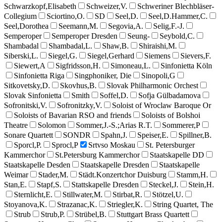
Schwarzkopf,Elisabeth
Schweizer,V.
Schweriner Blechbläser-
Collegium
Sciortino,O.
SD
Seel,D.
Seel,D.Hammer,C.
Seel,Dorothea
Seemann,M.
Segovia,A.
Selig,F.-J.
Semperoper
Semperoper Dresden
Seung-
Seybold,C.
Shambadal
Shambadal,L.
Shaw,B.
Shiraishi,M.
Siberski,L.
Siegel,G.
Siegel,Gerhard
Siemens
Sievers,F.
Siewert,A
Sigfridsson,H.
Simoneau,L.
Sinfonietta Köln
Sinfonietta Riga
Singphoniker, Die
Sinopoli,G
Sitkovetsky,D.
Skovhus,B.
Slovak Philharmonic Orchest
Slovak Sinfonietta
Smith
Soffel,D.
Sofja Gülbadamova
Sofronitski,V.
Sofronitzky,V.
Soloist of Wroclaw Baroque Or
Soloists of Bavarian RSO and friends
Soloists of Bolshoi
Theatre
Solomon
Sommer,J.-S.;Arias R.T.
Sommerer,P
Sonare Quartett
SONDR
Spahn,J.
Speiser,E.
Spillner,B.
Sporcl,P.
Sprocl,P
Srtvso Moskau
St. Petersburger
Kammerchor
St.Petersburg Kammerchor
Staatskapelle DD
Staatskapelle Desden
Staatskapelle Dresden
Staatskapelle
Weimar
Stader,M.
Städt.Konzertchor Duisburg
Stamm,H.
Stan,E.
Stapf,S.
Stattskapelle Dresden
Steckel,J.
Stein,H.
Sternlicht,E.
Stillwater,M.
Stirbat,R.
Stötzel,U.
Stoyanova,K.
Strazanac,K.
Striegler,K.
String Quartet, The
Strub
Strub,P.
Strübel,B.
Stuttgart Brass Quartett